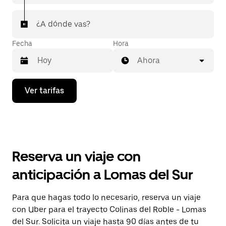
¿A dónde vas?
Fecha
Hora
Ahora
Presiona
Ver tarifas
la
flecha
hacia
abajo
para
interactuar
con
Reserva un viaje con
el
calendario
anticipación a Lomas del Sur
y
selecciona
una
Para que hagas todo lo necesario, reserva un viaje
fecha.
con Uber para el trayecto Colinas del Roble - Lomas
Presiona
la
del Sur. Solicita un viaje hasta 90 días antes de tu