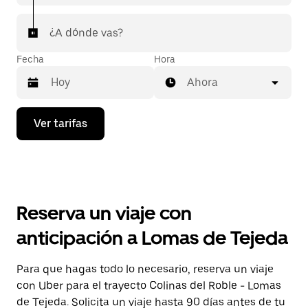
¿A dónde vas?
Fecha
Hora
Ahora
Presiona
Ver tarifas
la
flecha
hacia
abajo
para
interactuar
con
Reserva un viaje con
el
calendario
anticipación a Lomas de Tejeda
y
selecciona
una
Para que hagas todo lo necesario, reserva un viaje
fecha.
con Uber para el trayecto Colinas del Roble - Lomas
Presiona
la
de Tejeda. Solicita un viaje hasta 90 días antes de tu