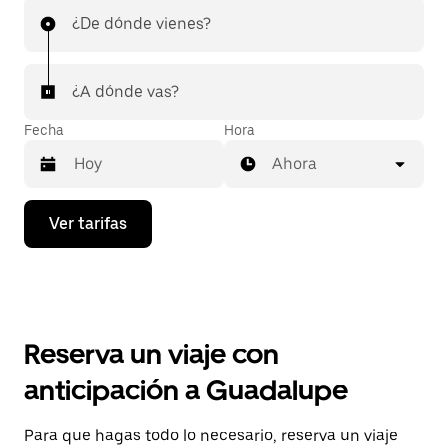
¿De dónde vienes?
¿A dónde vas?
Fecha
Hora
Ahora
Presiona
Ver tarifas
la
flecha
hacia
abajo
para
interactuar
con
Reserva un viaje con
el
calendario
anticipación a Guadalupe
y
selecciona
una
Para que hagas todo lo necesario, reserva un viaje
fecha.