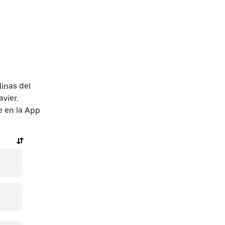
inas del
vier.
e en la App