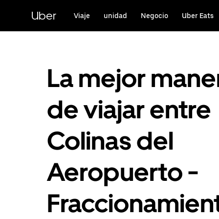
Saltar
al
Uber
Viaje
unidad
Negocio
Uber Eats
contenido
principal
La mejor mane
de viajar entre
Colinas del
Aeropuerto -
Fraccionamien