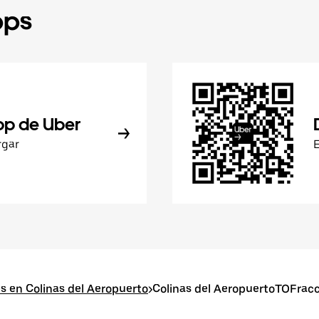
pps
pp de Uber
rgar
s en Colinas del Aeropuerto
>
Colinas del AeropuertoTOFracc