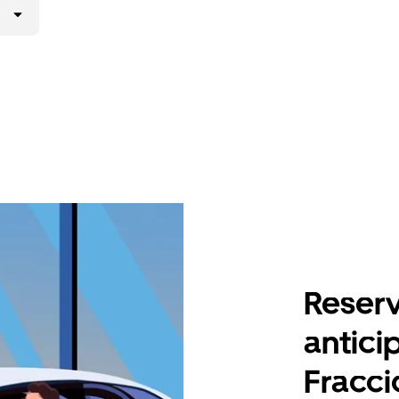
Reserv
antici
Fracci