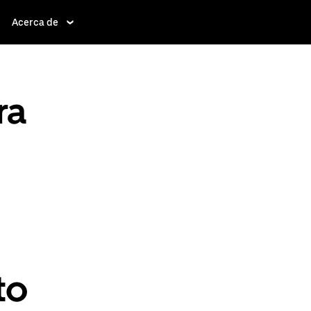
Acerca de
ra
to