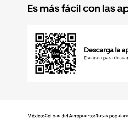
Es más fácil con las a
Descarga la a
Escanea para desca
México
>
Colinas del Aeropuerto
>
Rutas populare