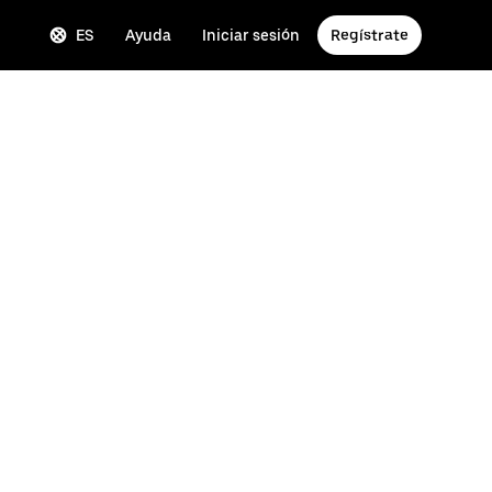
ES
Ayuda
Iniciar sesión
Regístrate