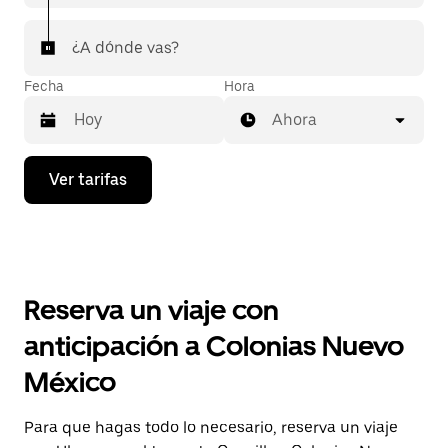
¿A dónde vas?
Fecha
Hora
Ahora
Presiona
Ver tarifas
la
flecha
hacia
abajo
para
interactuar
con
Reserva un viaje con
el
calendario
anticipación a Colonias Nuevo
y
selecciona
México
una
fecha.
Presiona
Para que hagas todo lo necesario, reserva un viaje
la