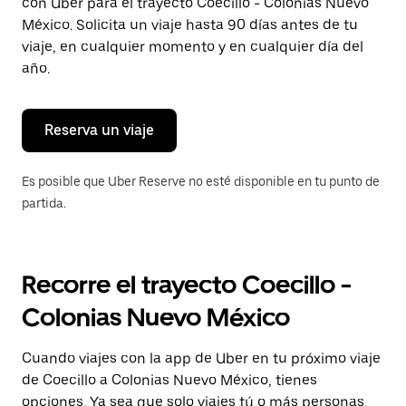
con Uber para el trayecto Coecillo - Colonias Nuevo
tecla Esc
para
México. Solicita un viaje hasta 90 días antes de tu
cerrar
viaje, en cualquier momento y en cualquier día del
el
año.
calendario.
Reserva un viaje
Es posible que Uber Reserve no esté disponible en tu punto de
partida.
Recorre el trayecto Coecillo -
Colonias Nuevo México
Cuando viajes con la app de Uber en tu próximo viaje
de Coecillo a Colonias Nuevo México, tienes
opciones. Ya sea que solo viajes tú o más personas,