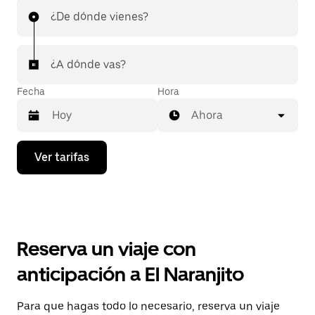
¿De dónde vienes?
¿A dónde vas?
Fecha
Hora
Ahora
Presiona
Ver tarifas
la
flecha
hacia
abajo
para
interactuar
con
Reserva un viaje con
el
calendario
anticipación a El Naranjito
y
selecciona
una
Para que hagas todo lo necesario, reserva un viaje
fecha.