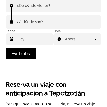
¿De dónde vienes?
¿A dónde vas?
Fecha
Hora
Ahora
Presiona
Ver tarifas
la
flecha
hacia
abajo
para
interactuar
con
Reserva un viaje con
el
calendario
anticipación a Tepotzotlán
y
selecciona
una
Para que hagas todo lo necesario, reserva un viaje
fecha.