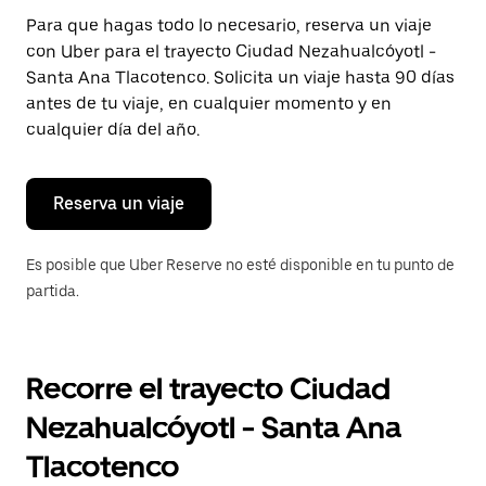
Presiona
Para que hagas todo lo necesario, reserva un viaje
la
con Uber para el trayecto Ciudad Nezahualcóyotl -
tecla Esc
para
Santa Ana Tlacotenco. Solicita un viaje hasta 90 días
cerrar
antes de tu viaje, en cualquier momento y en
el
cualquier día del año.
calendario.
Reserva un viaje
Es posible que Uber Reserve no esté disponible en tu punto de
partida.
Recorre el trayecto Ciudad
Nezahualcóyotl - Santa Ana
Tlacotenco