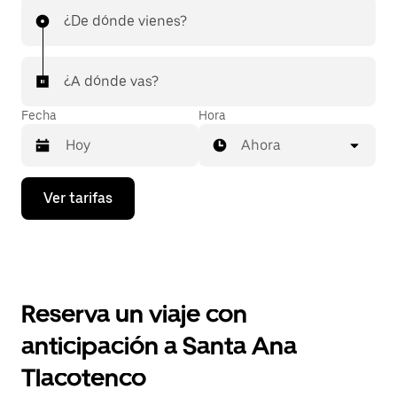
¿De dónde vienes?
¿A dónde vas?
Fecha
Hora
Ahora
Presiona
Ver tarifas
la
flecha
hacia
abajo
para
interactuar
con
Reserva un viaje con
el
calendario
anticipación a Santa Ana
y
selecciona
Tlacotenco
una
fecha.