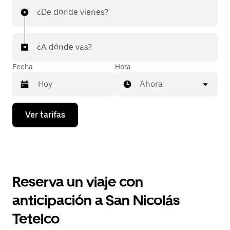
¿De dónde vienes?
¿A dónde vas?
Fecha
Hora
Ahora
Presiona
Ver tarifas
la
flecha
hacia
abajo
para
interactuar
con
Reserva un viaje con
el
calendario
anticipación a San Nicolás
y
selecciona
Tetelco
una
fecha.