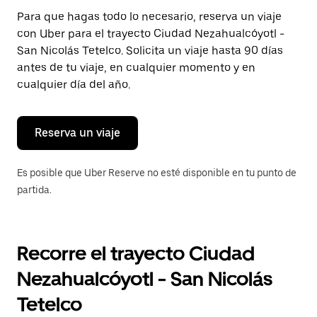
Presiona
Para que hagas todo lo necesario, reserva un viaje
la
con Uber para el trayecto Ciudad Nezahualcóyotl -
tecla Esc
para
San Nicolás Tetelco. Solicita un viaje hasta 90 días
cerrar
antes de tu viaje, en cualquier momento y en
el
cualquier día del año.
calendario.
Reserva un viaje
Es posible que Uber Reserve no esté disponible en tu punto de
partida.
Recorre el trayecto Ciudad
Nezahualcóyotl - San Nicolás
Tetelco