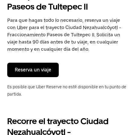
selecciona
Paseos de Tultepec II
una
fecha.
Presiona
Para que hagas todo lo necesario, reserva un viaje
la
con Uber para el trayecto Ciudad Nezahualcóyotl -
tecla Esc
para
Fraccionamiento Paseos de Tultepec II. Solicita un
cerrar
viaje hasta 90 días antes de tu viaje, en cualquier
el
momento y en cualquier día del año.
calendario.
Reserva un viaje
Es posible que Uber Reserve no esté disponible en tu punto de
partida.
Recorre el trayecto Ciudad
Nezahualcóyotl -