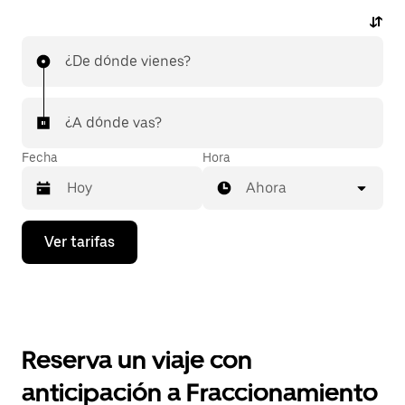
¿De dónde vienes?
¿A dónde vas?
Fecha
Hora
Ahora
Presiona
Ver tarifas
la
flecha
hacia
abajo
para
interactuar
con
Reserva un viaje con
el
calendario
anticipación a Fraccionamiento
y