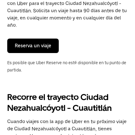
con Uber para el trayecto Ciudad Nezahualcóyotl -
Presiona
la
Cuautitlán. Solicita un viaje hasta 90 días antes de tu
tecla Esc
viaje, en cualquier momento y en cualquier día del
para
año.
cerrar
el
calendario.
Reserva un viaje
Es posible que Uber Reserve no esté disponible en tu punto de
partida.
Recorre el trayecto Ciudad
Nezahualcóyotl - Cuautitlán
Cuando viajes con la app de Uber en tu próximo viaje
de Ciudad Nezahualcóyotl a Cuautitlán, tienes