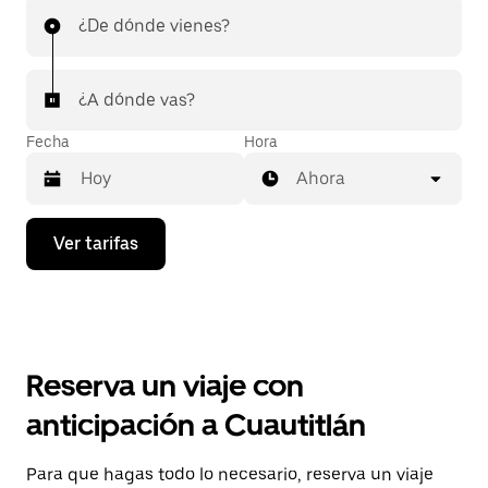
¿De dónde vienes?
¿A dónde vas?
Fecha
Hora
Ahora
Presiona
Ver tarifas
la
flecha
hacia
abajo
para
interactuar
con
Reserva un viaje con
el
calendario
anticipación a Cuautitlán
y
selecciona
una
Para que hagas todo lo necesario, reserva un viaje
fecha.