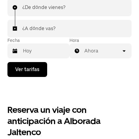
¿De dónde vienes?
¿A dónde vas?
Fecha
Hora
Ahora
Presiona
Ver tarifas
la
flecha
hacia
abajo
para
interactuar
con
Reserva un viaje con
el
calendario
anticipación a Alborada
y
selecciona
Jaltenco
una
fecha.