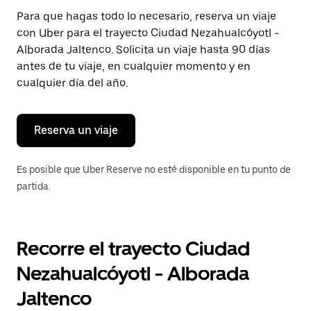
Presiona
Para que hagas todo lo necesario, reserva un viaje
la
con Uber para el trayecto Ciudad Nezahualcóyotl -
tecla Esc
para
Alborada Jaltenco. Solicita un viaje hasta 90 días
cerrar
antes de tu viaje, en cualquier momento y en
el
cualquier día del año.
calendario.
Reserva un viaje
Es posible que Uber Reserve no esté disponible en tu punto de
partida.
Recorre el trayecto Ciudad
Nezahualcóyotl - Alborada
Jaltenco