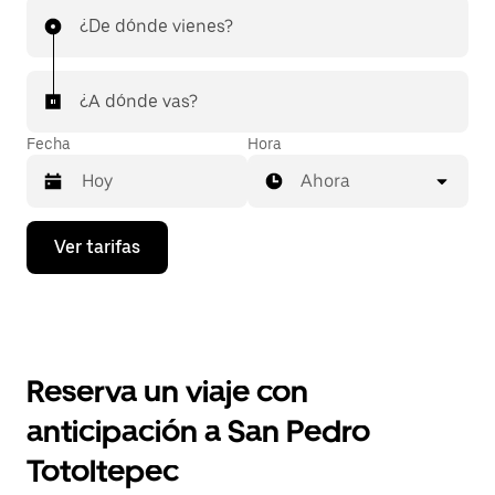
¿De dónde vienes?
¿A dónde vas?
Fecha
Hora
Ahora
Presiona
Ver tarifas
la
flecha
hacia
abajo
para
interactuar
con
Reserva un viaje con
el
calendario
anticipación a San Pedro
y
selecciona
Totoltepec
una
fecha.