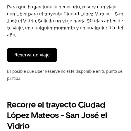
Presiona
Para que hagas todo lo necesario, reserva un viaje
la
con Uber para el trayecto Ciudad López Mateos - San
tecla Esc
para
José el Vidrio. Solicita un viaje hasta 90 días antes de
cerrar
tu viaje, en cualquier momento y en cualquier día del
el
año.
calendario.
Reserva un viaje
Es posible que Uber Reserve no esté disponible en tu punto de
partida.
Recorre el trayecto Ciudad
López Mateos - San José el
Vidrio