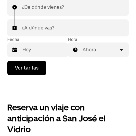
¿De dónde vienes?
¿A dónde vas?
Fecha
Hora
Ahora
Presiona
Ver tarifas
la
flecha
hacia
abajo
para
interactuar
con
Reserva un viaje con
el
calendario
anticipación a San José el
y
selecciona
Vidrio
una
fecha.