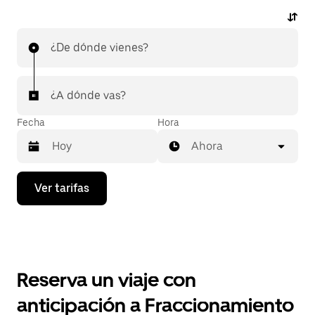
¿De dónde vienes?
¿A dónde vas?
Fecha
Hora
Ahora
Presiona
Ver tarifas
la
flecha
hacia
abajo
para
interactuar
con
Reserva un viaje con
el
calendario
anticipación a Fraccionamiento
y