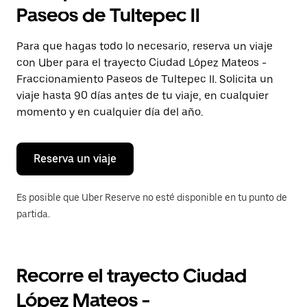
selecciona
Paseos de Tultepec II
una
fecha.
Presiona
Para que hagas todo lo necesario, reserva un viaje
la
con Uber para el trayecto Ciudad López Mateos -
tecla Esc
para
Fraccionamiento Paseos de Tultepec II. Solicita un
cerrar
viaje hasta 90 días antes de tu viaje, en cualquier
el
momento y en cualquier día del año.
calendario.
Reserva un viaje
Es posible que Uber Reserve no esté disponible en tu punto de
partida.
Recorre el trayecto Ciudad
López Mateos -