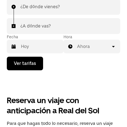
¿De dónde vienes?
¿A dónde vas?
Fecha
Hora
Ahora
Presiona
Ver tarifas
la
flecha
hacia
abajo
para
interactuar
con
Reserva un viaje con
el
calendario
anticipación a Real del Sol
y
selecciona
una
Para que hagas todo lo necesario, reserva un viaje
fecha.