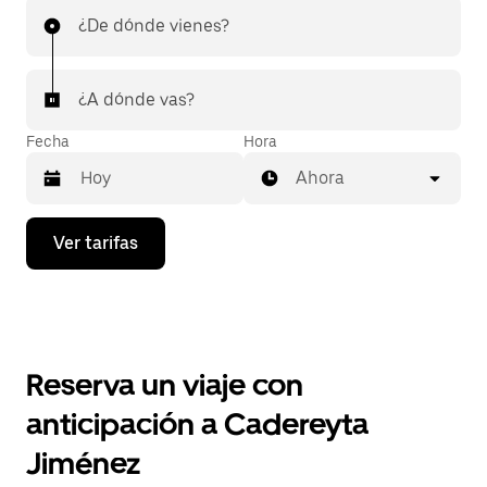
¿De dónde vienes?
¿A dónde vas?
Fecha
Hora
Ahora
Presiona
Ver tarifas
la
flecha
hacia
abajo
para
interactuar
con
Reserva un viaje con
el
calendario
anticipación a Cadereyta
y
selecciona
Jiménez
una
fecha.