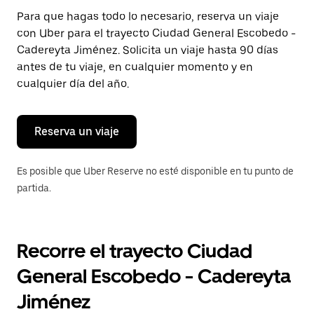
Presiona
Para que hagas todo lo necesario, reserva un viaje
la
con Uber para el trayecto Ciudad General Escobedo -
tecla Esc
para
Cadereyta Jiménez. Solicita un viaje hasta 90 días
cerrar
antes de tu viaje, en cualquier momento y en
el
cualquier día del año.
calendario.
Reserva un viaje
Es posible que Uber Reserve no esté disponible en tu punto de
partida.
Recorre el trayecto Ciudad
General Escobedo - Cadereyta
Jiménez