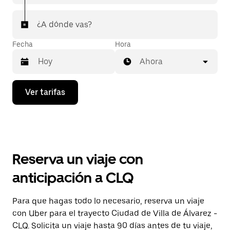
¿A dónde vas?
Fecha
Hora
Ahora
Presiona
Ver tarifas
la
flecha
hacia
abajo
para
interactuar
con
Reserva un viaje con
el
calendario
anticipación a CLQ
y
selecciona
una
Para que hagas todo lo necesario, reserva un viaje
fecha.
con Uber para el trayecto Ciudad de Villa de Álvarez -
Presiona
la
CLQ. Solicita un viaje hasta 90 días antes de tu viaje,