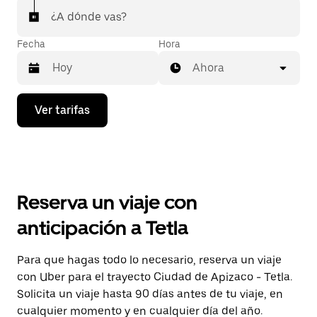
¿A dónde vas?
Fecha
Hora
Ahora
Presiona
Ver tarifas
la
flecha
hacia
abajo
para
interactuar
con
Reserva un viaje con
el
calendario
anticipación a Tetla
y
selecciona
una
Para que hagas todo lo necesario, reserva un viaje
fecha.
con Uber para el trayecto Ciudad de Apizaco - Tetla.
Presiona
la
Solicita un viaje hasta 90 días antes de tu viaje, en
tecla Esc
cualquier momento y en cualquier día del año.