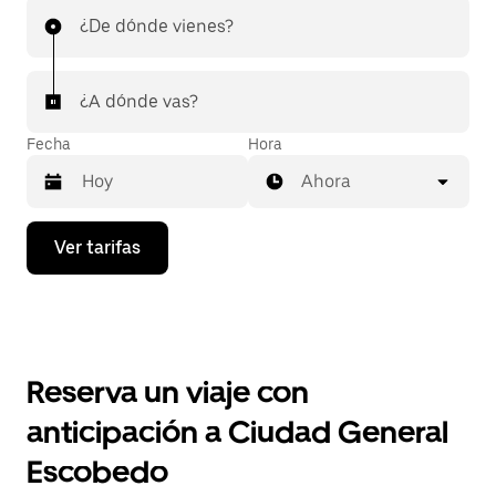
¿De dónde vienes?
¿A dónde vas?
Fecha
Hora
Ahora
Presiona
Ver tarifas
la
flecha
hacia
abajo
para
interactuar
con
Reserva un viaje con
el
calendario
anticipación a Ciudad General
y
selecciona
Escobedo
una
fecha.