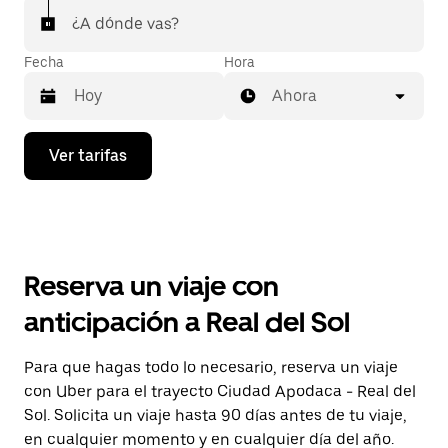
¿A dónde vas?
Fecha
Hora
Ahora
Presiona
Ver tarifas
la
flecha
hacia
abajo
para
interactuar
con
Reserva un viaje con
el
calendario
anticipación a Real del Sol
y
selecciona
una
Para que hagas todo lo necesario, reserva un viaje
fecha.
con Uber para el trayecto Ciudad Apodaca - Real del
Presiona
la
Sol. Solicita un viaje hasta 90 días antes de tu viaje,
tecla Esc
en cualquier momento y en cualquier día del año.