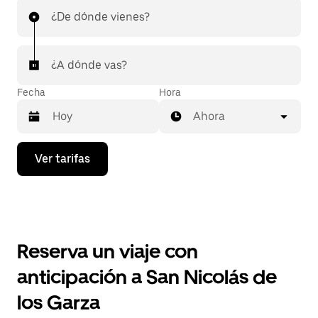
¿De dónde vienes?
¿A dónde vas?
Fecha
Hora
Ahora
Presiona
Ver tarifas
la
flecha
hacia
abajo
para
interactuar
con
Reserva un viaje con
el
calendario
anticipación a San Nicolás de
y
selecciona
los Garza
una
fecha.