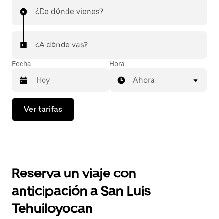
¿De dónde vienes?
¿A dónde vas?
Fecha
Hora
Ahora
Presiona
Ver tarifas
la
flecha
hacia
abajo
para
interactuar
con
Reserva un viaje con
el
calendario
anticipación a San Luis
y
selecciona
Tehuiloyocan
una
fecha.