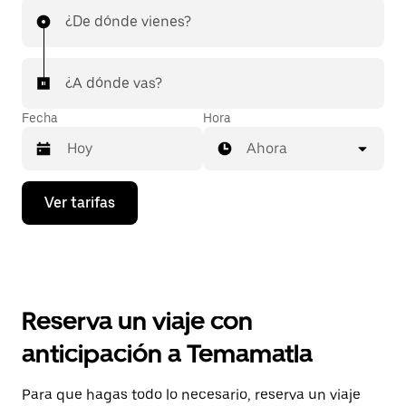
¿De dónde vienes?
¿A dónde vas?
Fecha
Hora
Ahora
Presiona
Ver tarifas
la
flecha
hacia
abajo
para
interactuar
con
Reserva un viaje con
el
calendario
anticipación a Temamatla
y
selecciona
una
Para que hagas todo lo necesario, reserva un viaje
fecha.