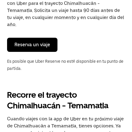
con Uber para el trayecto Chimalhuacán -
Presiona
la
Temamatla. Solicita un viaje hasta 90 días antes de
tecla Esc
tu viaje, en cualquier momento y en cualquier día del
para
año.
cerrar
el
calendario.
Reserva un viaje
Es posible que Uber Reserve no esté disponible en tu punto de
partida.
Recorre el trayecto
Chimalhuacán - Temamatla
Cuando viajes con la app de Uber en tu próximo viaje
de Chimalhuacán a Temamatla, tienes opciones. Ya