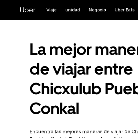
Saltar
al
Uber
Viaje
unidad
Negocio
Uber Eats
contenido
principal
La mejor mane
de viajar entre
Chicxulub Pueb
Conkal
Encuentra las mejores maneras de viajar de C