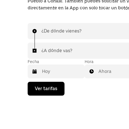
Pueblo a Conkal. También puedes solicitar un v
directamente en la App con solo tocar un botó
¿De dónde vienes?
¿A dónde vas?
Fecha
Hora
Ahora
Presiona
Ver tarifas
la
flecha
hacia
abajo
para
interactuar
con
el