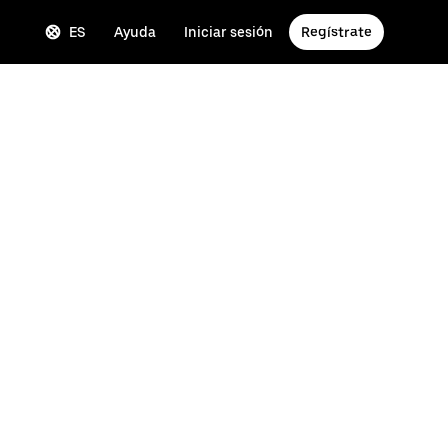
ES
Ayuda
Iniciar sesión
Regístrate