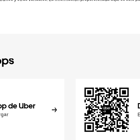
pps
pp de Uber
rgar