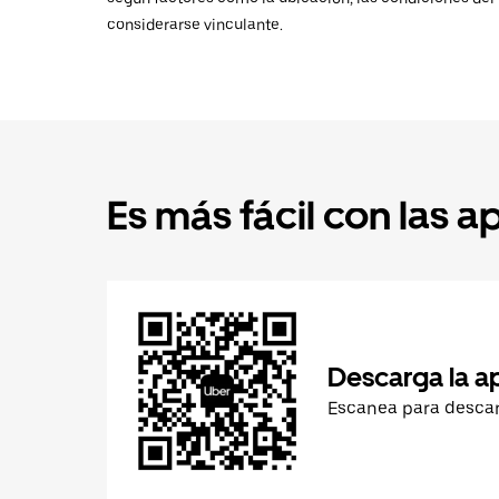
considerarse vinculante.
Es más fácil con las a
Descarga la a
Escanea para desca