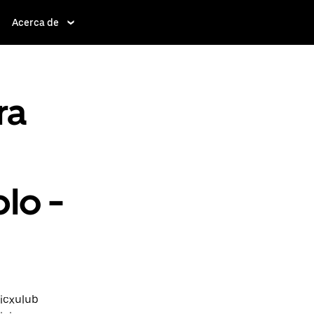
Acerca de
ra
lo -
hicxulub