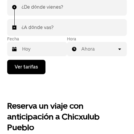
¿De dónde vienes?
¿A dónde vas?
Fecha
Hora
Ahora
Presiona
Ver tarifas
la
flecha
hacia
abajo
para
interactuar
con
Reserva un viaje con
el
calendario
anticipación a Chicxulub
y
selecciona
Pueblo
una
fecha.