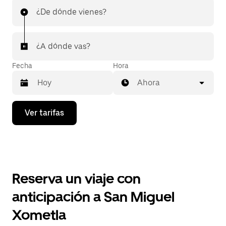
¿De dónde vienes?
¿A dónde vas?
Fecha
Hora
Ahora
Presiona
Ver tarifas
la
flecha
hacia
abajo
para
interactuar
con
Reserva un viaje con
el
calendario
anticipación a San Miguel
y
selecciona
Xometla
una
fecha.