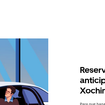
Reserv
antici
Xochi
Para que hagas