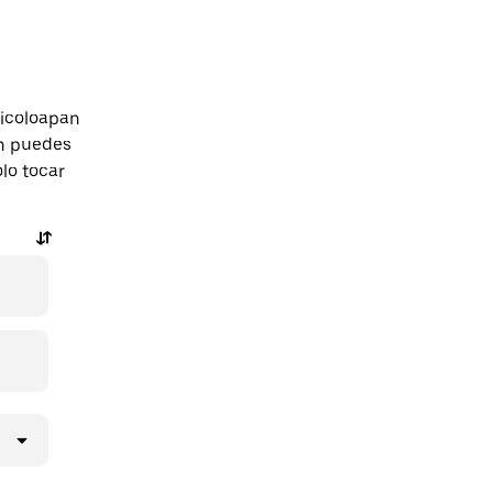
hicoloapan
n puedes
olo tocar