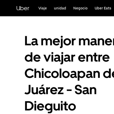
Saltar
al
Uber
Viaje
unidad
Negocio
Uber Eats
contenido
principal
La mejor mane
de viajar entre
Chicoloapan d
Juárez - San
Dieguito