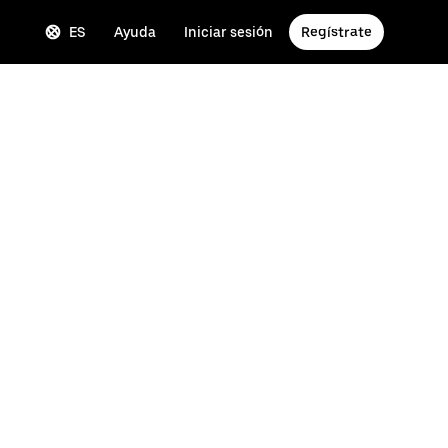
ES
Ayuda
Iniciar sesión
Regístrate