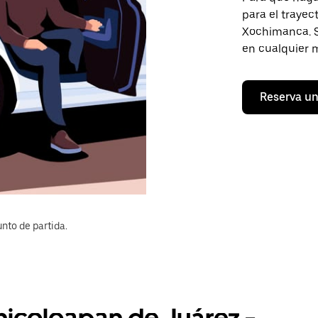
para el trayec
Xochimanca. So
en cualquier 
Reserva un
nto de partida.
hicoloapan de Juárez -