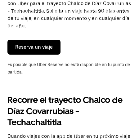
con Uber para el trayecto Chalco de Díaz Covarrubias
Presiona
la
- Techachaltitla. Solicita un viaje hasta 90 días antes
tecla Esc
de tu viaje, en cualquier momento y en cualquier día
para
del año.
cerrar
el
calendario.
Reserva un viaje
Es posible que Uber Reserve no esté disponible en tu punto de
partida.
Recorre el trayecto Chalco de
Díaz Covarrubias -
Techachaltitla
Cuando viajes con la app de Uber en tu próximo viaje