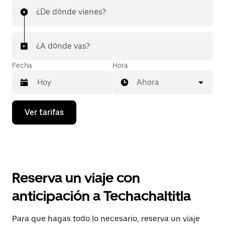
¿De dónde vienes?
¿A dónde vas?
Fecha
Hora
Ahora
Presiona
Ver tarifas
la
flecha
hacia
abajo
para
interactuar
con
Reserva un viaje con
el
calendario
anticipación a Techachaltitla
y
selecciona
una
Para que hagas todo lo necesario, reserva un viaje
fecha.