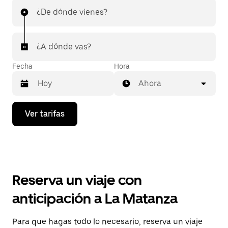
¿De dónde vienes?
¿A dónde vas?
Fecha
Hora
Ahora
Presiona
Ver tarifas
la
flecha
hacia
abajo
para
interactuar
con
Reserva un viaje con
el
calendario
anticipación a La Matanza
y
selecciona
una
Para que hagas todo lo necesario, reserva un viaje
fecha.