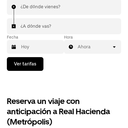
¿De dónde vienes?
¿A dónde vas?
Fecha
Hora
Ahora
Presiona
Ver tarifas
la
flecha
hacia
abajo
para
interactuar
con
Reserva un viaje con
el
calendario
anticipación a Real Hacienda
y
selecciona
(Metrópolis)
una
fecha.