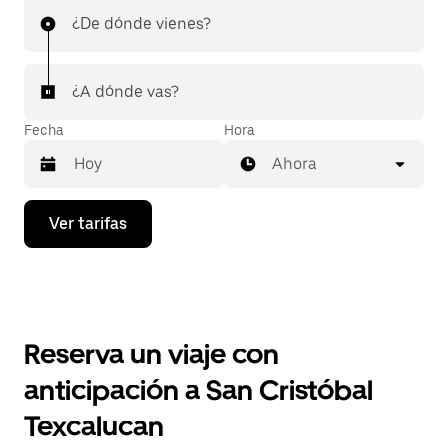
¿De dónde vienes?
¿A dónde vas?
Fecha
Hora
Ahora
Presiona
Ver tarifas
la
flecha
hacia
abajo
para
interactuar
con
Reserva un viaje con
el
calendario
anticipación a San Cristóbal
y
selecciona
Texcalucan
una
fecha.