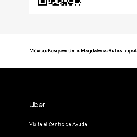
México
>
Bosques de la Magdalena
>
Rutas popul
Uber
Visita el Centro de Ayuda