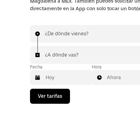
Magdalena a MEX. También puedes solicitar un
directamente en la App con solo tocar un botó
¿De dónde vienes?
¿A dónde vas?
Fecha
Hora
Ahora
Presiona
Ver tarifas
la
flecha
hacia
abajo
para
interactuar
con
el