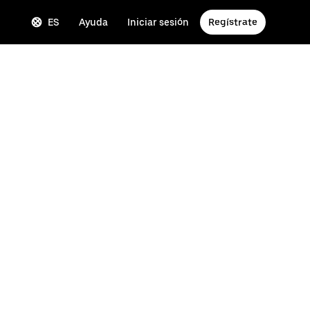
ES
Ayuda
Iniciar sesión
Regístrate