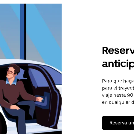
Reserv
antici
Para que hagas
para el trayec
viaje hasta 90
en cualquier d
Reserva un