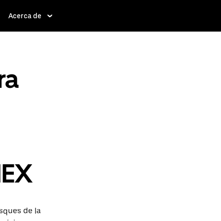
Acerca de
ra
MEX
sques de la