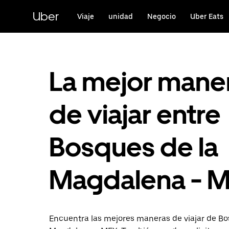
Saltar
al
Uber
Viaje
unidad
Negocio
Uber Eats
contenido
principal
La mejor mane
de viajar entre
Bosques de la
Magdalena - 
Encuentra las mejores maneras de viajar de Bo