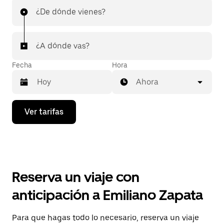
¿De dónde vienes?
¿A dónde vas?
Fecha
Hora
Ahora
Presiona
Ver tarifas
la
flecha
hacia
abajo
para
interactuar
con
Reserva un viaje con
el
calendario
anticipación a Emiliano Zapata
y
selecciona
una
Para que hagas todo lo necesario, reserva un viaje
fecha.