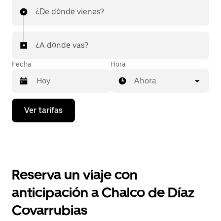
¿De dónde vienes?
¿A dónde vas?
Fecha
Hora
Ahora
Presiona
Ver tarifas
la
flecha
hacia
abajo
para
interactuar
con
Reserva un viaje con
el
calendario
anticipación a Chalco de Díaz
y
selecciona
Covarrubias
una
fecha.