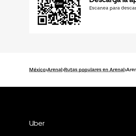
Escanea para desca
México
>
Arenal
>
Rutas populares en Arenal
>
Are
Uber