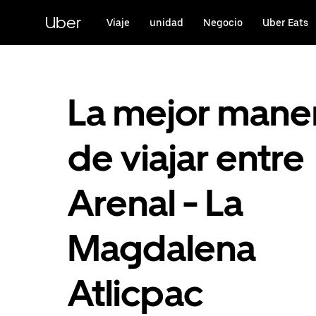
Saltar
al
Uber
Viaje
unidad
Negocio
Uber Eats
contenido
principal
La mejor mane
de viajar entre
Arenal - La
Magdalena
Atlicpac