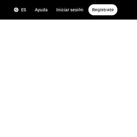
ES
Ayuda
Iniciar sesión
Regístrate