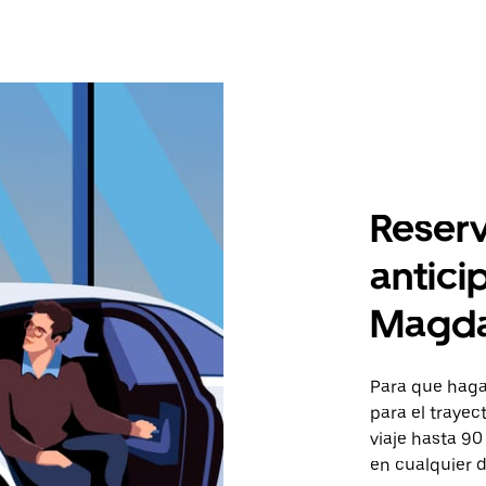
Reserv
antici
Magda
Para que hagas
para el trayec
viaje hasta 90
en cualquier d