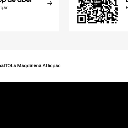
rgar
nalTOLa Magdalena Atlicpac