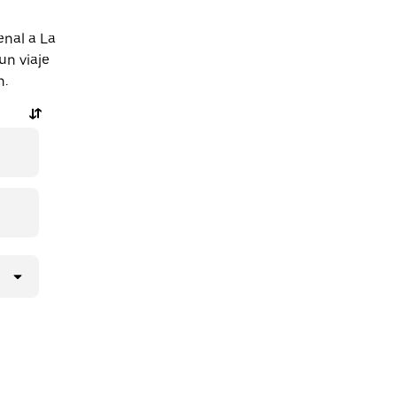
enal a La
un viaje
n.