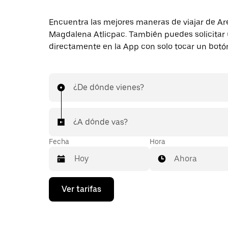
Encuentra las mejores maneras de viajar de Ar
Magdalena Atlicpac. También puedes solicitar 
directamente en la App con solo tocar un botó
¿De dónde vienes?
¿A dónde vas?
Fecha
Hora
Ahora
Presiona
Ver tarifas
la
flecha
hacia
abajo