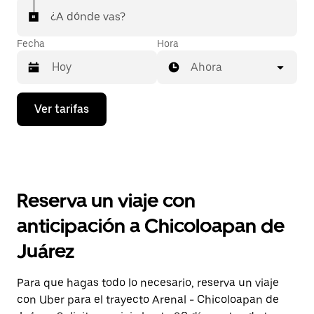
¿A dónde vas?
Fecha
Hora
Ahora
Presiona
Ver tarifas
la
flecha
hacia
abajo
para
interactuar
con
Reserva un viaje con
el
calendario
anticipación a Chicoloapan de
y
selecciona
Juárez
una
fecha.
Presiona
Para que hagas todo lo necesario, reserva un viaje
la
con Uber para el trayecto Arenal - Chicoloapan de
tecla Esc