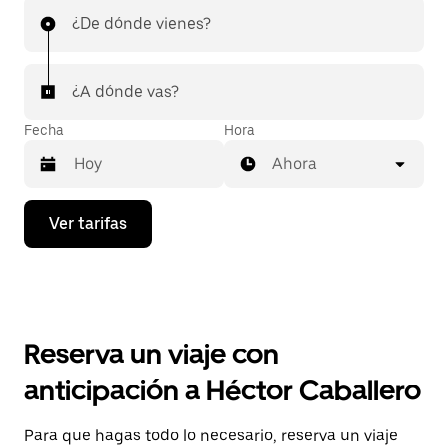
¿De dónde vienes?
¿A dónde vas?
Fecha
Hora
Ahora
Presiona
Ver tarifas
la
flecha
hacia
abajo
para
interactuar
con
Reserva un viaje con
el
calendario
anticipación a Héctor Caballero
y
selecciona
una
Para que hagas todo lo necesario, reserva un viaje
fecha.