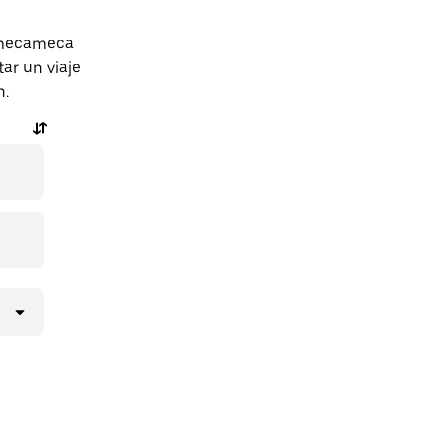
 Amecameca
ar un viaje
n.