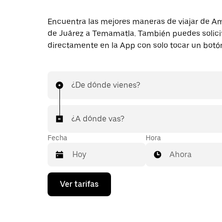
Encuentra las mejores maneras de viajar de
de Juárez a Temamatla. También puedes solicit
directamente en la App con solo tocar un botó
¿De dónde vienes?
¿A dónde vas?
Fecha
Hora
Ahora
Presiona
Ver tarifas
la
flecha
hacia
abajo