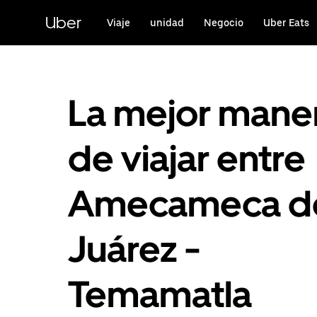
Saltar
al
Uber
Viaje
unidad
Negocio
Uber Eats
contenido
principal
La mejor mane
de viajar entre
Amecameca d
Juárez -
Temamatla