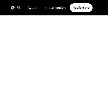
ES
Ayuda
Iniciar sesión
Regístrate