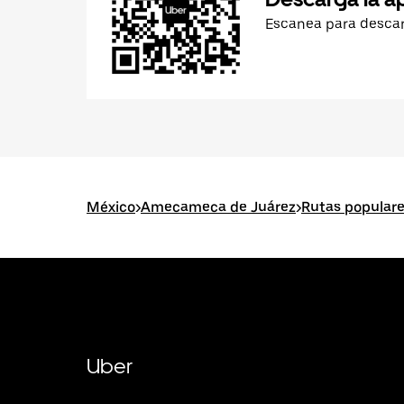
Escanea para desca
México
>
Amecameca de Juárez
>
Rutas popular
Uber