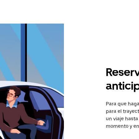
Reserv
antici
Para que hagas
para el traye
un viaje hasta
momento y en 