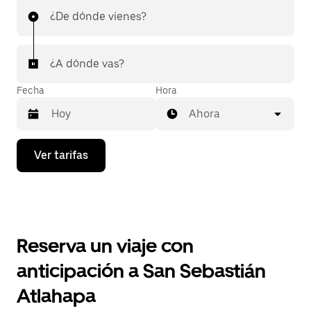
¿De dónde vienes?
¿A dónde vas?
Fecha
Hora
Ahora
Presiona
Ver tarifas
la
flecha
hacia
abajo
para
interactuar
con
Reserva un viaje con
el
calendario
anticipación a San Sebastián
y
selecciona
Atlahapa
una
fecha.