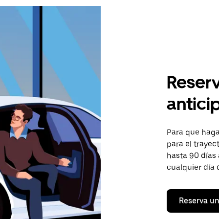
Reserv
antici
Para que hagas
para el trayec
hasta 90 días 
cualquier día 
Reserva un