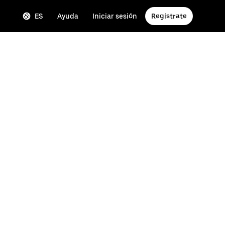
ES
Ayuda
Iniciar sesión
Regístrate