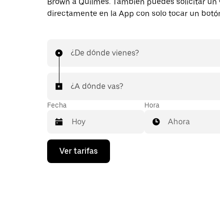
Brown a Quilmes. También puedes solicitar un 
directamente en la App con solo tocar un botó
¿De dónde vienes?
¿A dónde vas?
Fecha
Hora
Ahora
Presiona
Ver tarifas
la
flecha
hacia
abajo
para
interactuar
con
el