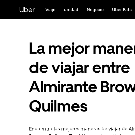
Saltar
al
Uber
Viaje
unidad
Negocio
Uber Eats
contenido
principal
La mejor mane
de viajar entre
Almirante Brow
Quilmes
Encuentra las mejores maneras de viajar de Al