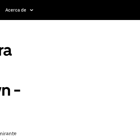
Acerca de
ra
n -
mirante