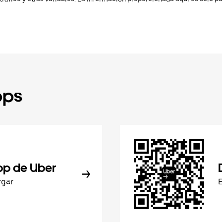
pps
pp de Uber
rgar