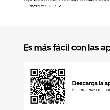
considerarse vinculante.
Es más fácil con las a
Descarga la a
Escanea para desca