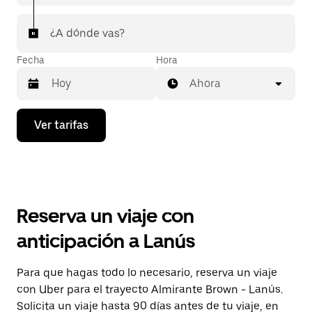
¿A dónde vas?
Fecha
Hora
Ahora
Presiona
Ver tarifas
la
flecha
hacia
abajo
para
interactuar
con
Reserva un viaje con
el
calendario
anticipación a Lanús
y
selecciona
una
Para que hagas todo lo necesario, reserva un viaje
fecha.
con Uber para el trayecto Almirante Brown - Lanús.
Presiona
la
Solicita un viaje hasta 90 días antes de tu viaje, en