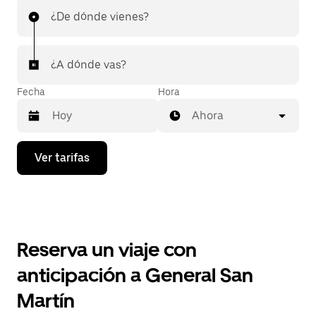
¿De dónde vienes?
¿A dónde vas?
Fecha
Hora
Ahora
Presiona
Ver tarifas
la
flecha
hacia
abajo
para
interactuar
con
Reserva un viaje con
el
calendario
anticipación a General San
y
selecciona
Martín
una
fecha.