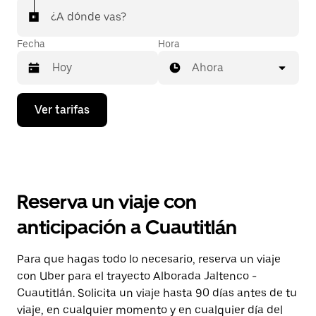
¿A dónde vas?
Fecha
Hora
Ahora
Presiona
Ver tarifas
la
flecha
hacia
abajo
para
interactuar
con
Reserva un viaje con
el
calendario
anticipación a Cuautitlán
y
selecciona
una
Para que hagas todo lo necesario, reserva un viaje
fecha.
con Uber para el trayecto Alborada Jaltenco -
Presiona
la
Cuautitlán. Solicita un viaje hasta 90 días antes de tu
tecla Esc
viaje, en cualquier momento y en cualquier día del