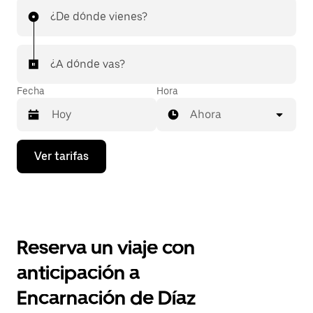
¿De dónde vienes?
¿A dónde vas?
Fecha
Hora
Ahora
Presiona
Ver tarifas
la
flecha
hacia
abajo
para
interactuar
con
Reserva un viaje con
el
calendario
anticipación a
y
selecciona
Encarnación de Díaz
una
fecha.