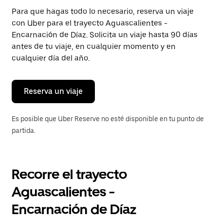
Presiona
Para que hagas todo lo necesario, reserva un viaje
la
con Uber para el trayecto Aguascalientes -
tecla Esc
para
Encarnación de Díaz. Solicita un viaje hasta 90 días
cerrar
antes de tu viaje, en cualquier momento y en
el
cualquier día del año.
calendario.
Reserva un viaje
Es posible que Uber Reserve no esté disponible en tu punto de
partida.
Recorre el trayecto
Aguascalientes -
Encarnación de Díaz