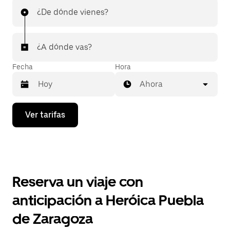
¿De dónde vienes?
¿A dónde vas?
Fecha
Hora
Ahora
Presiona
Ver tarifas
la
flecha
hacia
abajo
para
interactuar
con
Reserva un viaje con
el
calendario
anticipación a Heróica Puebla
y
selecciona
de Zaragoza
una
fecha.