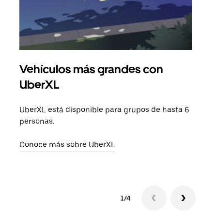
Vehículos más grandes con
Via
UberXL
Cuan
viaj
UberXL está disponible para grupos de hasta 6
prop
personas.
Obté
Conoce más sobre UberXL
1/4