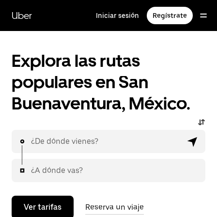
Saltar
al
Uber
Iniciar sesión
Regístrate
contenido
principal
Explora las rutas
populares en San
Buenaventura, México.
¿De dónde vienes?
¿A dónde vas?
Ver tarifas
Reserva un viaje