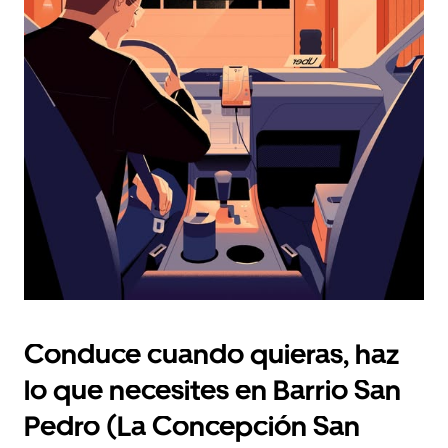
selecciona
una
fecha.
Presiona
la
tecla Esc
para
cerrar
el
calendario.
Conduce cuando quieras, haz
lo que necesites en Barrio San
Pedro (La Concepción San