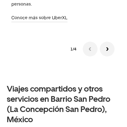
prop
personas.
Obté
Conoce más sobre UberXL
1/4
Viajes compartidos y otros
servicios en Barrio San Pedro
(La Concepción San Pedro),
México