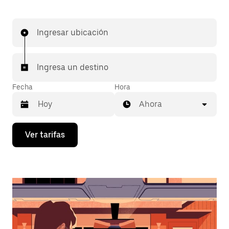
Ingresar ubicación
Ingresa un destino
Fecha
Hora
Ahora
Presiona
Ver tarifas
la
flecha
hacia
abajo
para
interactuar
con
el
calendario
y