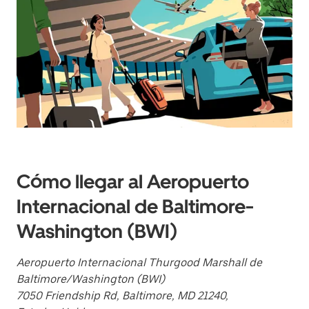
interactuar
con
el
calendario
y
selecciona
una
fecha.
Presiona
la
tecla Esc
para
cerrar
el
Cómo llegar al Aeropuerto
calendario.
Internacional de Baltimore-
Washington (BWI)
Aeropuerto Internacional Thurgood Marshall de
Baltimore/Washington (BWI)
7050 Friendship Rd, Baltimore, MD 21240,