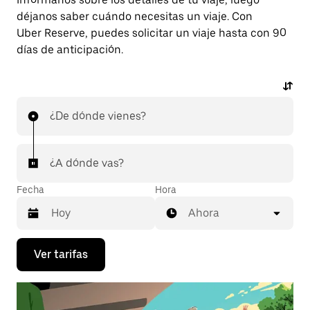
déjanos saber cuándo necesitas un viaje. Con
Uber Reserve, puedes solicitar un viaje hasta con 90
días de anticipación.
¿De dónde vienes?
¿A dónde vas?
Fecha
Hora
Ahora
Presiona
Ver tarifas
la
flecha
hacia
abajo
para