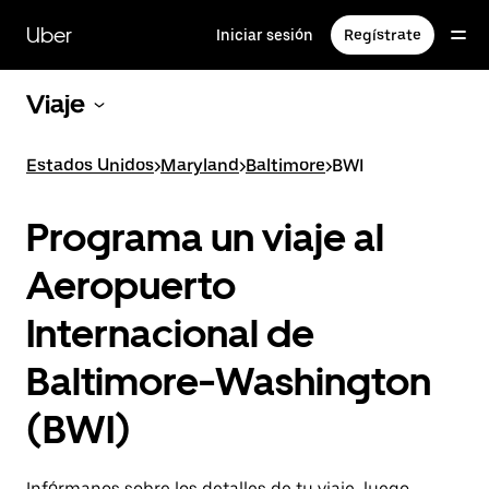
Saltar
al
Uber
Iniciar sesión
Regístrate
contenido
principal
Viaje
Estados Unidos
>
Maryland
>
Baltimore
>
BWI
Programa un viaje al
Aeropuerto
Internacional de
Baltimore-Washington
(BWI)
Infórmanos sobre los detalles de tu viaje, luego